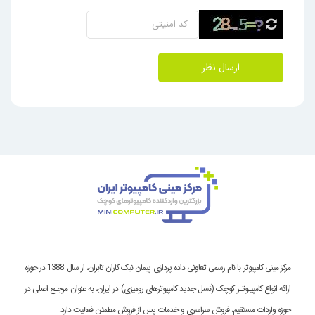
ارسال نظر
مرکز مینی کامپیوتر با نام رسمی تعاونی داده پردازی پیمان نیک کاران تابران، از سال 1388 در حوزه
ارائه انواع کامپیـوتـر کوچک (نسل جدید کامپیوترهای رومیزی) در ایران، به عنوان مرجـع اصلی در
حوزه واردات مستقیم، فروش سراسری و خدمات پس از فروش مطمئن فعالیت دارد.