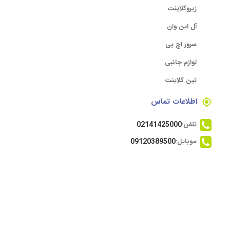
زیروکلاینت
آل این وان
سرور اچ پی
لوازم جانبی
تین کلاینت
اطلاعات تماس
تلفن:
02141425000
موبایل:
09120389500