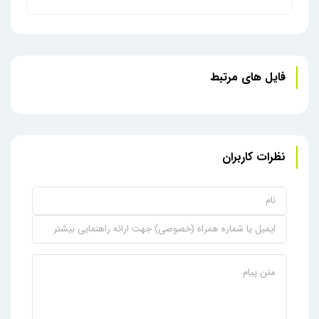
زیروکلاینت اچ پی مدل t410
فایل های مرتبط
نظرات کاربران