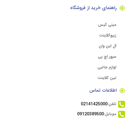
راهنمای خرید از فروشگاه
مینی کیس
زیروکلاینت
آل این وان
سرور اچ پی
لوازم جانبی
تین کلاینت
اطلاعات تماس
تلفن:
02141425000
موبایل:
09120389500