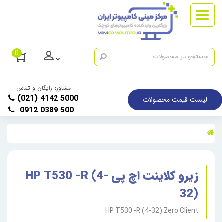
0
مشاوره رایگان و تماس
(021) 4142 5000
لیست قیمت محصولات
0912 0389 500
زیرو کلاینت اچ پی HP T530 -R (4-
32)
HP T530 -R (4-32) Zero Client