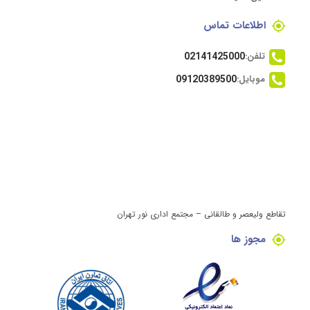
اطلاعات تماس
تلفن:
02141425000
موبایل:
09120389500
تقاطع ولیعصر و طالقانی – مجتمع اداری نور تهران
مجوز ها