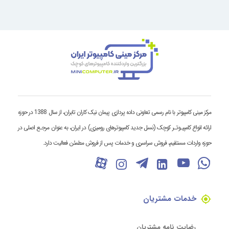
مرکز مینی کامپیوتر با نام رسمی تعاونی داده پردازی پیمان نیک کاران تابران، از سال 1388 در حوزه
ارائه انواع کامپیـوتـر کوچک (نسل جدید کامپیوترهای رومیزی) در ایران، به عنوان مرجـع اصلی در
حوزه واردات مستقیم، فروش سراسری و خدمات پس از فروش مطمئن فعالیت دارد.
خدمات مشتریان
رضایت نامه مشتریان