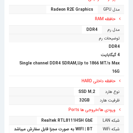
مدل GPU
Radeon R2E Graphics
حافظه RAM
مدل رم
DDR4
توضیحات رم
DDR4
4 گیگابایت
Single channel DDR4 SDRAM,Up to 1866 MT/s Max
16G
حافظه داخلی HARD
نوع هارد
SSD M.2
ظرفیت هارد
32GB
ورودی ها/خروجی ها Ports
شبکه LAN
Realtek RTL8111HSH GbE
شبکه WiFi
WIFI | BT به صورت مجزا قابل سفارش میباشد