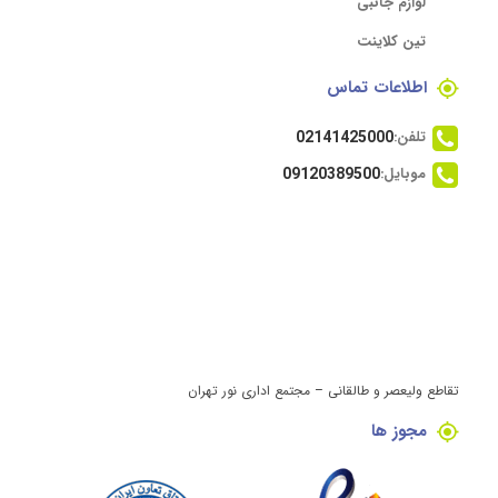
لوازم جانبی
تین کلاینت
اطلاعات تماس
تلفن:
02141425000
موبایل:
09120389500
تقاطع ولیعصر و طالقانی – مجتمع اداری نور تهران
مجوز ها