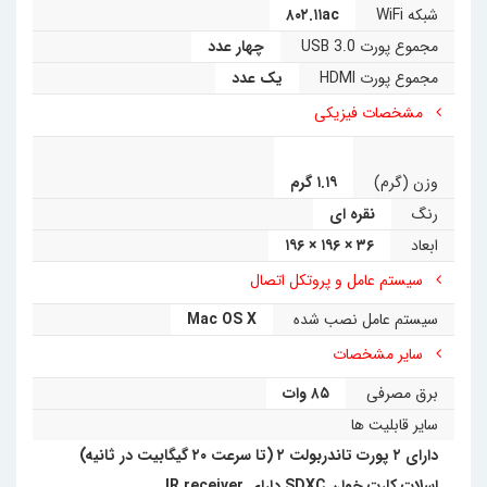
شبکه WiFi
۸۰۲.۱۱ac
مجموع پورت USB 3.0
چهار عدد
مجموع پورت HDMI
یک عدد
مشخصات فیزیکی
وزن (گرم)
۱.۱۹ گرم
رنگ
نقره ای
ابعاد
۳۶ × ۱۹۶ × ۱۹۶
سیستم عامل و پروتکل اتصال
سیستم عامل نصب شده
Mac OS X
سایر مشخصات
برق مصرفی
۸۵ وات
سایر قابلیت ها
دارای ۲ پورت تاندربولت ۲ (تا سرعت ۲۰ گیگابیت در ثانیه)
اسلات کارت خوان SDXC دارای IR receiver