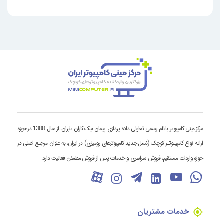
مرکز مینی کامپیوتر با نام رسمی تعاونی داده پردازی پیمان نیک کاران تابران، از سال 1388 در حوزه
ارائه انواع کامپیـوتـر کوچک (نسل جدید کامپیوترهای رومیزی) در ایران، به عنوان مرجـع اصلی در
حوزه واردات مستقیم، فروش سراسری و خدمات پس از فروش مطمئن فعالیت دارد.
خدمات مشتریان