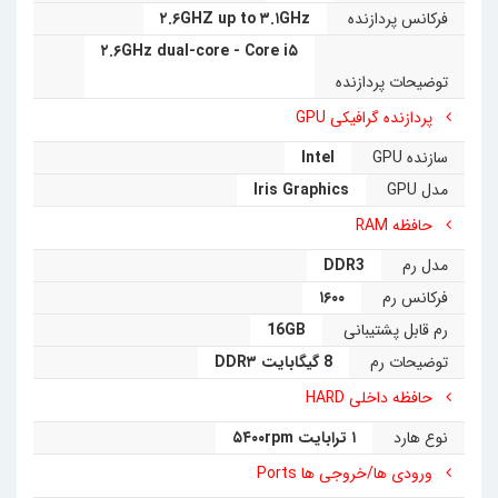
فرکانس پردازنده
۲.۶GHZ up to ۳.۱GHz
۲.۶GHz dual-core - Core i۵
توضیحات پردازنده
پردازنده گرافیکی GPU
سازنده GPU
Intel
مدل GPU
Iris Graphics
حافظه RAM
مدل رم
DDR3
فرکانس رم
۱۶۰۰
رم قابل پشتیبانی
16GB
توضیحات رم
8 گیگابایت DDR۳
حافظه داخلی HARD
نوع هارد
۱ ترابایت ۵۴۰۰rpm
ورودی ها/خروجی ها Ports