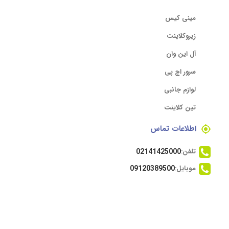
مینی کیس
زیروکلاینت
آل این وان
سرور اچ پی
لوازم جانبی
تین کلاینت
اطلاعات تماس
تلفن:
02141425000
موبایل:
09120389500