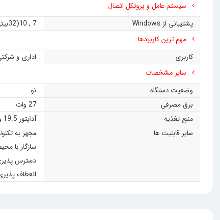
سیستم عامل و پروتکل اتصال
پشتیبانی از Windows
7
,
10(32بیتی)
مهم ترین کاربردها
کاربری
اداری و شرکت
سایر مشخصات
وضعیت دستگاه
نو
برق مصرفی
27 وات
منبع تغذیه
آداپتور 19.5 ولت 3.3 آمپر
سایر قابلیت ها
مجهز به تکنو
سازگار با مح
دسترس پذیری با
انعطاف پذیری د