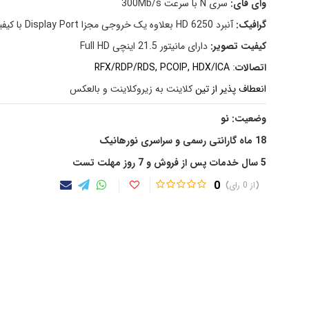
وای فای:
سری N با سرعت 300Mb/s
گرافیک:
آنبرد HD 6250 بعلاوه یک خروجی مجزا Display Port با کیفیت 4K
کیفیت
تصویر
:
دارای مانیتور 21.5 اینچی Full HD
اتصالات
:
RFX/RDP/RDS, PCOIP, HDX/ICA
انعطاف پذیر از تین
کلاینت به زیروکلاینت و بالعکس
وضعیت: نو
18 ماه گارانتی رسمی و سراسری نورهانیک
5 سال خدمات پس از فروش و 7 روز مهلت تست
0
0