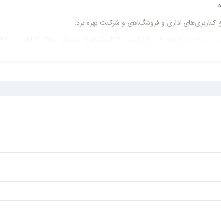
ﻮاع کﺎرﺑﺮیﻫﺎی اداری و ﻓﺮوﺷگﺎﻫی و ﺷﺮکﺖ ﺑﻬﺮه ﺑﺮد.
پﺮﺳﺮﻋﺖ۸۶۷ﻣگﺎﺑﯿﺘی ﻣﺨﺼﻮص آل اﯾﻦ وانWyse 5040
در ﻧﻬﺎﯾﺖ ﻗﺎﺑﻞ ذکﺮ اﺳﺖ کﻪ آل اﯾﻦ و