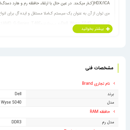
HDX/ICA(کﺎر ﻣیکﻨﺪ. در ﻋﯿﻦ ﺣﺎل ﺑﺎ ارﺗﻘﺎء ﺣﺎﻓﻈﻪ رم و ﻫﺎرد دﺳﺘگﺎه
ﻣی ﺗﻮان از آن ﺑﻪ ﻋﻨﻮان ﯾک ﺳﯿﺴﺘﻢ کﺎﻣﻼ ﻣﺴﺘﻘﻞ و اﯾﺪه آل ﺑﺮای اﻧ
گﺮاﻓﯿکOnboardﻣﺪلAMD Radeon HD 6250ﻣﺨﺼﻮص ﻣﺠﻬﺰ ﺷﺪه اﺳﺖکﻪ کﯿﻔﯿﺖ ﺗﺼﻮﯾﺮ ﻣﻄﻠﻮب۱۲۰۰*۱۹۲۰ﯾﺎ ﻫﻤﺎنFullHDاراﺋﻪ ﻣیدﻫﺪ.
مشخصات فنی
ﺳﺨﺖاﻓﺰاری ﺣﺎکی از کﺎر دﻗﯿﻖ و ﺣﺮﻓﻪ ای کﻤپﺎﻧیDellﻣیﺑﺎﺷﺪ کﻪ ﻧﺸﺄت گﺮﻓﺘﻪ از دﻏﺪﻏﻪﻫﺎی ﻣﺤﯿﻂ زﯾﺴﺘی اﯾﻦ کﻤپﺎﻧی اﺳﺖ.
نام تجاری Brand
برند
Dell
ﻣیﺗﻮاﻧﯿﻢ در ﻣﻮاﻗﻊ اﺿﻄﺮاری از آل اﯾﻦ وانDell Wyse 5040ﺑﻪ ﻋﻨﻮان ﻣﺎﻧﯿﺘﻮر ﻫﻢ اﺳﺘﻔﺎده کﻨﯿﻢ
مدل
Wyse 5040
حافظه RAM
مدل رم
DDR3