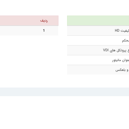
ردیف
فیت HD
1
حکم
پروتکل های VDI
 و بلعکس