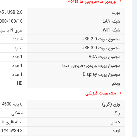
ورودی ها/خروجی ها Ports
پورت
USB 2.0
,
-45
شبکه LAN
1000/100/10 مگابیت بر ثا
شبکه WiFi
سری N با سرعت 300Mbps (انتخابی)
مجموع پورت USB 2.0
4 عدد
مجموع پورت USB 3.0
ندارد
مجموع پورت VGA
1 عدد
مجموع پورت ورودی/خروجی صدا
1 عدد
مجموع پورت Display
1 عدد
وبکم
HD
مشخصات فیزیکی
وزن (گرم)
با پایه 4600 | بدون پایه 3580
رنگ
مشکی
جنس
بدنه فلزی با
ابعاد
34.3*4.5*53.1 سانتی متر