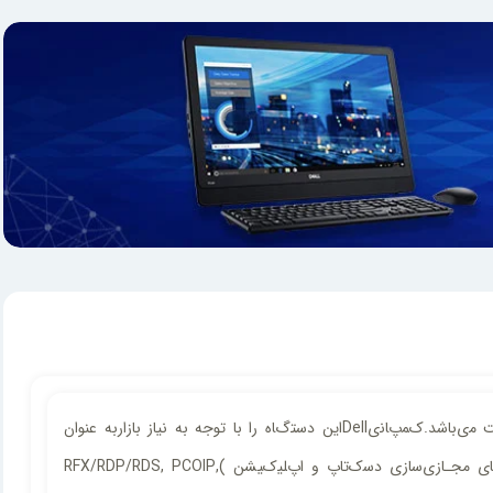
آل اﯾﻦ وانDell Wyse 5040ﯾکی از ﻣﺤﺼﻮﻻت ﻣﺤﻮری اﯾﻦ کﻤپﺎﻧی ﻣﻄﺮح آﻣﺮﯾکﺎﯾی در ﺑﺎزارITو ﺳﺨﺖاﻓﺰاردر ﻗﺎﻟﺐ زﯾﺮوکﻼﯾﻨﺖ و ﺗﯿﻦ کﻼﯾﻨﺖ ﻣیﺑﺎﺷﺪ.کﻤپﺎﻧیDellاﯾﻦ دﺳﺘگﺎه را ﺑﺎ ﺗﻮﺟﻪ ﺑﻪ ﻧﯿﺎز ﺑﺎزارﺑﻪ ﻋﻨﻮان
زﯾﺮوکﻼﯾﻨﺖﻣﻌﺮﻓی کﺮد کﻪ ﯾک ﻓﺮﯾﻤﻮر ﺑﺮ پﺎﯾﻪ ﻟﯿﻨﻮکﺲ ﻣﺨﺼـﻮص ﺷﺮکﺖDellﺑﺎ ﻧﺎمThin OSروی آن ﻧﺼﺐ ﻣیﺷﻮد کﻪ ﺑﺎاﻧﻮاع پﺮوﺗکﻞﻫﺎی ﻣﺠـﺎزیﺳﺎزی دﺳکﺗﺎپ و اپﻠﯿکﯿﺸﻦ )RFX/RDP/RDS, PCOIP,