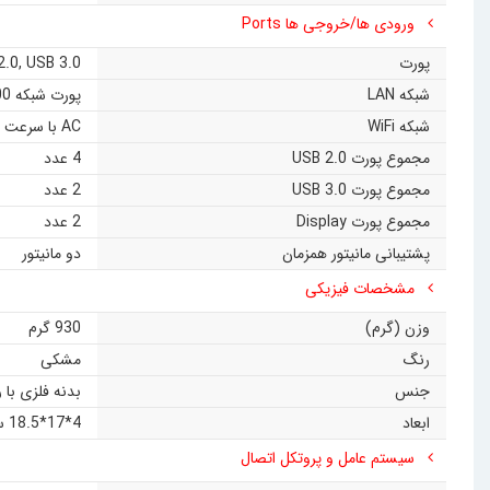
ورودی ها/خروجی ها Ports
پورت
USB 3.0
,
2.0
شبکه LAN
پورت شبکه 1000 گیگ
شبکه WiFi
AC با سرعت 867MB/S (انتخابی)
مجموع پورت USB 2.0
4 عدد
مجموع پورت USB 3.0
2 عدد
مجموع پورت Display
2 عدد
پشتیبانی مانیتور همزمان
دو مانیتور
مشخصات فیزیکی
وزن (گرم)
930 گرم
رنگ
مشکی
جنس
بدنه فلزی با
ابعاد
4*17*18.5 سانتی متر
سیستم عامل و پروتکل اتصال