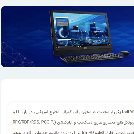
کمپانی Dell برای حفظ سهم خود در بازار کامپیوتر‌های سبک اداری با دست پر وارد شد تا جایی که چندین مدل به بازار معرفی نمود، زیروکلاینت Dell Wyse 5060 یکی از محصولات محوری این کمپانی مطرح آمریکایی در بازار IT و
سخت‌افزار می‌باشد. روی زیروکلاینت دل وایز 5060 یک فریمور بر پایه لینوکس مخصـوص شرکت Dell با نام Thin OS روی آن نصب می‌شود که با انواع پروتکل‌های مجـازی‌سازی دسک‌تاپ و اپلیکیشن (RFX/RDP/RDS, PCOIP,
HDX/ICA) کار می‌کند. زیروکلاینت Dell Wyse 5060 به پردازنده 4 هسته‌ای AMD با فرکانس 2.4 گیگا هرتز و 2 اسلات رم DDR3L مجهز شده است که کیفیت تصویر خارق العاده Ultra HD را روی دو مانیتور همزمان ارائه می‌دهد