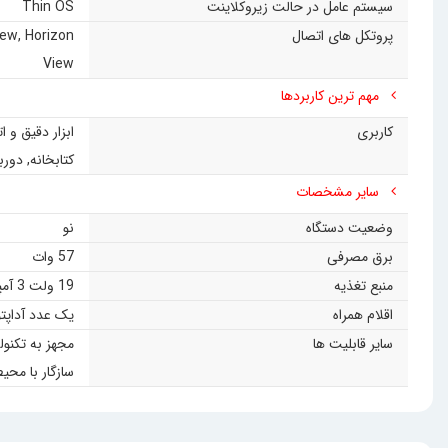
سیستم عامل در حالت زیروکلاینت
Thin OS
پروتکل های اتصال
Horizon
,
iew
View
مهم ترین کاربردها
کاربری
ابزار دقیق و 
کتابخانه
,
دورب
سایر مشخصات
وضعیت دستگاه
نو
برق مصرفی
57 وات
منبع تغذیه
19 ولت 3 آمپر
اقلام همراه
یک عدد آداپتو
سایر قابلیت ها
مجهز به تکنو
سازگار با مح