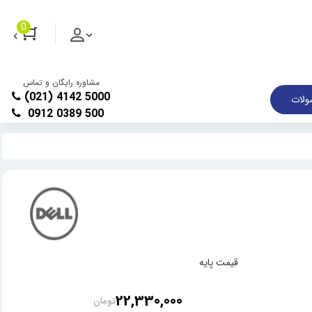
0
مشاوره رایگان و تماس
(021) 4142 5000
لات
0912 0389 500
قیمت پایه
22,330,000
تومان