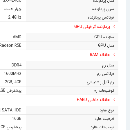
مدل پردازنده
GX-424CC
سری پردازنده
چهار هسته
فرکانس پردازنده
2.4GHz
پردازنده گرافیکی GPU
سازنده GPU
AMD
مدل GPU
Radeon R5E
حافظه RAM
مدل رم
DDR4
فرکانس رم
1600MHz
رم قابل پشتیبانی
4GB
,
2GB
توضیحات رم
پیشفرض 2GB برای اجرای فریم ور
حافظه داخلی HARD
نوع هارد
| SATA HDD
ظرفیت هارد
16GB
توضیحات هارد
پیشفرض 16GB برای اجرای فریم ور