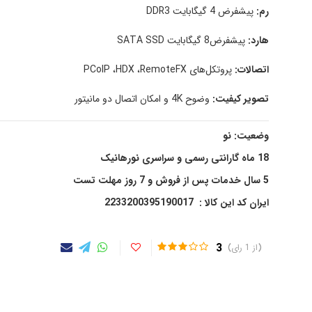
رم:
پیشفرض 4 گیگابایت DDR3
هارد:
پیشفرض8 گیگابایت SATA SSD
اتصالات:
پروتکل‌های PCoIP ،HDX ،RemoteFX
تصویر کیفیت:
وضوح 4K و امکان اتصال دو مانیتور
وضعیت: نو
18 ماه گارانتی رسمی و سراسری نورهانیک
5 سال خدمات پس از فروش و 7 روز مهلت تست
ایران کد این کالا : 2233200395190017
3
1