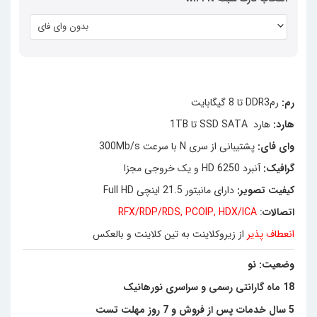
بدون وای فای
رم:
رمDDR3 تا 8 گیگابایت
هارد:
هارد SSD SATA تا 1TB
وای فای:
پشتیبانی از سری N با سرعت 300Mb/s
گرافیک:
آنبرد HD 6250 و یک خروجی مجزا
کیفیت
تصویر
:
دارای مانیتور 21.5 اینچی Full HD
اتصالات
:
RFX/RDP/RDS, PCOIP, HDX/ICA
انعطاف پذیر
از زیروکلاینت به تین کلاینت و بالعکس
وضعیت: نو
18 ماه گارانتی رسمی و سراسری نورهانیک
5 سال خدمات پس از فروش و 7 روز مهلت تست