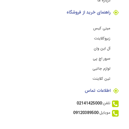
درباره ما
راهنمای خرید از فروشگاه
مینی کیس
زیروکلاینت
آل این وان
سرور اچ پی
لوازم جانبی
تین کلاینت
اطلاعات تماس
تلفن:
02141425000
موبایل:
09120389500