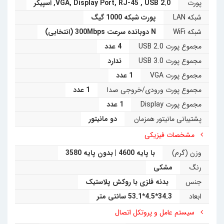
پورت
USB 2.0
,
RJ-45
,
Display Port
,
VGA
,
اسپیکر
ورودی تصویر بدین معنی است که می توان در مواقع اضطراری از
شبکه LAN
پورت شبکه 1000 گیگ
شبکه WiFi
N دوبانده سرعت 300Mbps (انتخابی)
آل این وان Dell Wyse 5040 به عنوان مانیتور هم استفاده کرد.
مجموع پورت USB 2.0
4 عدد
مجموع پورت USB 3.0
ندارد
مجموع پورت VGA
1 عدد
مجموع پورت ورودی/خروجی صدا
1 عدد
مجموع پورت Display
1 عدد
پشتیبانی مانیتور همزمان
دو مانیتور
مشخصات فیزیکی
وزن (گرم)
با پایه 4600 | بدون پایه 3580
رنگ
مشکی
جنس
بدنه فلزی با روکش پلاستیک
ابعاد
34.3*4.5*53.1 سانتی متر
سیستم عامل و پروتکل اتصال