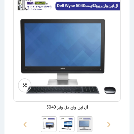
آل این وان دل وایز 5040