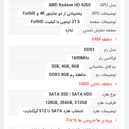
مدل GPU
AMD Radeon HD 6250
طراحی شده است در زمینه ارتباطی نیز یک پورت شبکه 1000 و
توضیحات GPU
پشتیبانی از دو مانیتور 4K و FullHD
یک کارت شبکه وایرلس بسیار پرسرعت867 مگابیتی مخصوص
توضیحات صفحه
21.5 اینچی با کیفیت FullHD
زیروکلاینت آل این وان Dell Wyse 5040 تعبیه شده است. در
صفحه نمایش لمسی
ندارد
کنار این موارد آل این وان Dell Wyse 5040 مجهز به یک دستگاه
حافظه RAM
وبکم می باشد که مزیت بسیار مهمی برای یک پکیج اداری است،
مدل رم
DDR3
چرا که یک وسیله ارتباطی مناسب برای مشتریان به ارمغان می
فرکانس رم
1600MHz
رم قابل پشتیبانی
8GB
,
4GB
,
2GB
آورد که نیاز کاربران را برای ارتباط تصویری نیز برآورده خواهد کرد،
توضیحات رم
حافظه رم DDR3 8GB
ناگفته نماند که مصرف خیلی کم برق این آل این وان (27 وات) با
حافظه داخلی HARD
این مشخصات سخت افزاری حاکی از کار دقیق و حرفه ای کمپانی
نوع هارد
SATA SSD | SATA HDD
Dell می باشد که نشأت گرفته از دغدغه های محیط زیستی این
ظرفیت هارد
512GB
,
256GB
,
128GB
کمپانی است. در نهایت قابل ذکر است که آل این وان Dell Wyse
توضیحات هارد
انتخاب هارد SATA تا 512 گیگابایت
5040 دارای یک پورت VGA ورودی تصویر و یک پورت خروجی
ورودی ها/خروجی ها Ports
تصویر Display برای مانیتور ثانویه استفاده کرد. وجود پورت