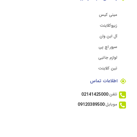
مینی کیس
زیروکلاینت
آل این وان
سرور اچ پی
لوازم جانبی
تین کلاینت
اطلاعات تماس
تلفن:
02141425000
موبایل:
09120389500