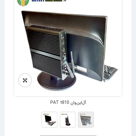
آل‌این‌وان PAT t810