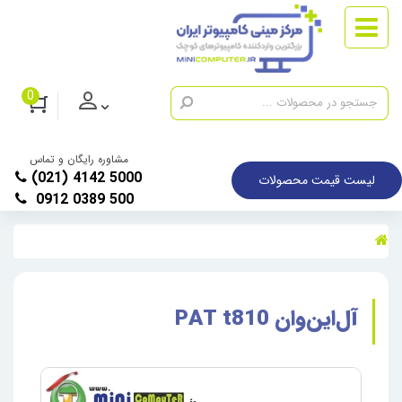
0
مشاوره رایگان و تماس
(021) 4142 5000
لیست قیمت محصولات
0912 0389 500
آل‌این‌وان PAT t810