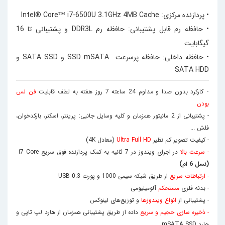
• پردازنده مرکزی:
Intel® Core™ i7-6500U 3.1GHz 4MB Cache
• حافظه رم قابل پشتیبانی:
حافظه رم DDR3L و پشتیبانی تا 16
گیگابایت
• حافظه داخلی:
حافظه پرسرعت SSD mSATA و SATA SSD و
SATA HDD
-
کارکرد بدون صدا و مداوم 24 ساعته 7 روز هفته به لطف قابلیت
فن لس
بودن
- پشتیبانی از 2 مانیتور همزمان و کلیه وسایل جانبی: پرینتر، اسکنر، بارکدخوان،
فلش ...
- کیفیت تصویر کم نظیر
Ultra Full HD
(معادل 4K)
- سرعت بالا
در اجرای ویندوز در 7 ثانیه به کمک پردازنده فوق سریع i7 Core
(نسل 6 ام)
- ارتباطات سریع
از طریق شبکه سیمی 1000 و پورت 0.3 USB
- بدنه فلزی
مستحکم
آلومینیومی
- پشتیبانی از
انواع ویندوزها
و توزیع‌های لینوکس
- ذخیره سازی حجیم و سریع
داده از طریق پشتیبانی همزمان از هارد لپ تاپی و
هارد mSATA SSD