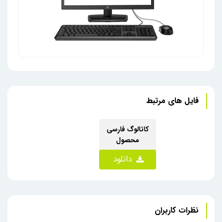
آل این وان زیروکلاینت اچ پی t310 کارکرده
فایل های مرتبط
کاتالوگ فارسی
محصول
دانلود
نظرات کاربران