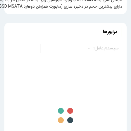
طراحی عالی بدنه دستگاه که با وجود شیارهایی روی بدنه در انتقال حرارت بسی
دارای بیشترین حجم در ذخیره سازی (ساپورت همزمان دوهارد SSD MSATA و دو پورت SATA3 و مموری SD CARD)
درایورها