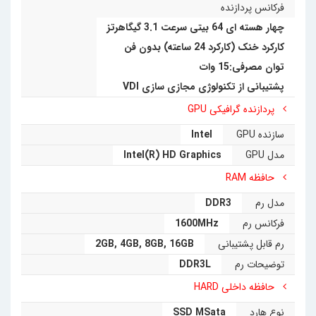
فرکانس پردازنده
چهار هسته ای 64 بیتی سرعت 3.1 گیگاهرتز
کارکرد خنک (کارکرد 24 ساعته) بدون فن
توان مصرفی:15 وات
پشتیبانی از تکنولوژی مجازی سازی VDI
پردازنده گرافیکی GPU
سازنده GPU
Intel
مدل GPU
Intel(R) HD Graphics
حافظه RAM
مدل رم
DDR3
فرکانس رم
1600MHz
رم قابل پشتیبانی
16GB
,
8GB
,
4GB
,
2GB
توضیحات رم
DDR3L
حافظه داخلی HARD
نوع هارد
SSD MSata