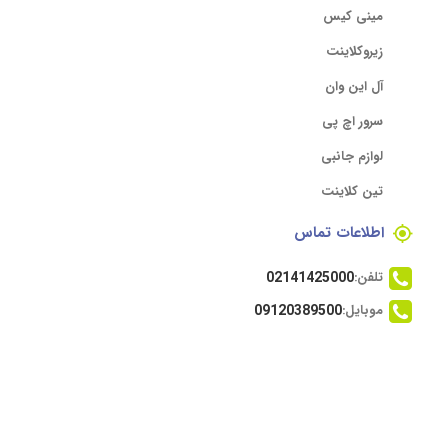
مینی کیس
زیروکلاینت
آل این وان
سرور اچ پی
لوازم جانبی
تین کلاینت
اطلاعات تماس
تلفن:
02141425000
موبایل:
09120389500