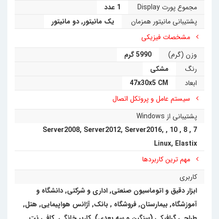
مجموع پورت Display
1 عدد
پشتیبانی مانیتور همزمان
یک مانیتور
,
دو مانیتور
مشخصات فیزیکی
وزن (گرم)
5990 گرم
رنگ
مشکی
ابعاد
47x30x5 CM
سیستم عامل و پروتکل اتصال
پشتیبانی از Windows
Server2008
,
Server2012
,
Server2016
,
,
10
,
8
,
7
Linux
,
Elastix
مهم ترین کاربردها
کاربری
ابزار دقیق و اتوماسیون صنعتی
,
اداری و شرکتی
,
دانشگاه و
آموزشگاه
,
بیمارستان
,
فروشگاه
,
بانک
,
آژانس هواپیمایی
,
هتل
,
طراحی گرافیکی (سنگین و سه بعدی)
,
کاربر خانگی
,
کافی نت,