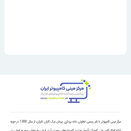
مرکز مینی کامپیوتر با نام رسمی تعاونی داده پردازی پیمان نیک کاران تابران، از سال 1388 در حوزه
ارائه انواع کامپیـوتـر کوچک (نسل جدید کامپیوترهای رومیزی) در ایران، به عنوان مرجـع اصلی در