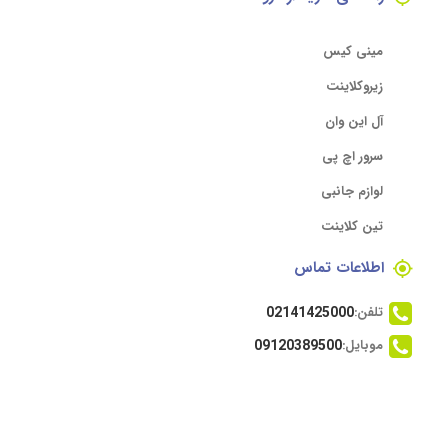
مینی کیس
زیروکلاینت
آل این وان
سرور اچ پی
لوازم جانبی
تین کلاینت
اطلاعات تماس
تلفن:
02141425000
موبایل:
09120389500