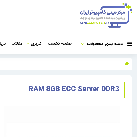
صفحه نخست
کاربری
مقالات
دربا
دسته بندی محصولات
RAM 8GB ECC Server DDR3