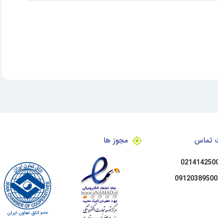
ت تماس
مجوز ها
021414250
09120389500