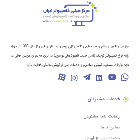
مرکز مینی کامپیوتر با نام رسمی تعاونی داده پردازی پیمان نیک کاران تابران، از سال 1388 در حوزه
ارائه انواع کامپیـوتـر کوچک (نسل جدید کامپیوترهای رومیزی) در ایران، به عنوان مرجـع اصلی در
حوزه واردات مستقیم، فروش سراسری و خدمات پس از فروش مطمئن فعالیت دارد.
خدمات مشتریان
رضایت نامه مشتریان
تماس با ما
خدمات پس از فروش