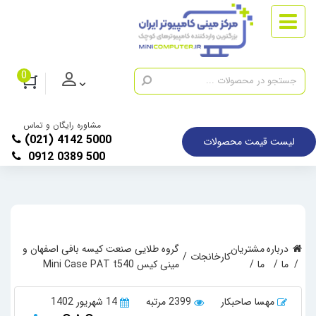
0
مشاوره رایگان و تماس
(021) 4142 5000
لیست قیمت محصولات
0912 0389 500
درباره
مشتریان
گروه طلایی صنعت کیسه بافی اصفهان و
کارخانجات
ما
ما
مینی کیس Mini Case PAT t540
مهسا صاحبکار
2399 مرتبه
14 شهریور 1402