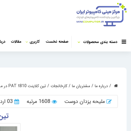
صفحه نخست
کاربری
مقالات
دربا
دسته بندی محصولات
درباره ما
مشتریان ما
کارخانجات
تین کلاینت PAT t810 در مسیر نوسازی اتاق کنفرانس
ملیحه یزدان دوست
1608 مرتبه
03 اردیبهشت 1405
تین کلاینت 0