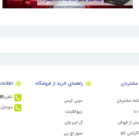
مشتریان
راهنمای خرید از فروشگاه
اطلاعا
تلفن:
00
امه مشتریان
مینی کیس
موبایل:
ما
زیروکلاینت
س از فروش
آل این وان
ارانتی کالا
سرور اچ پی