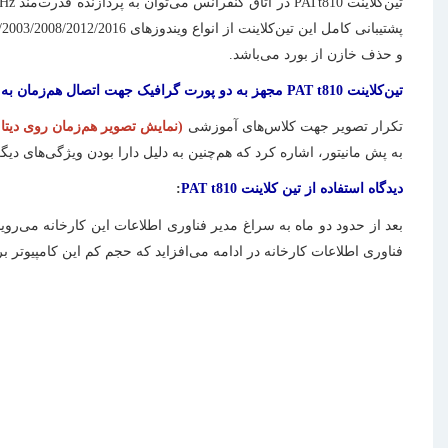
تین‌کلاینت
PAT‌t810
در اتاق کنفرانس می‌توان به
پردازنده قدرت‌مند
GHz
پشتیبانی کامل این
تین‌کلاینت
از انواع ویندوزهای
/2003/2008/2012/2016
و
حذف خازن
از بورد می‌باشد.
تین‌کلاینت
PAT t810
مجهز به دو پورت گرافیک جهت
اتصال هم‌زمان به د
تکرار تصویر جهت کلاس‌های آموزشی
(نمایش تصویر هم‌زمان روی دیتا پ
به پش مانیتور، اشاره کرد که هم‌چنین به دلیل دارا بودن ویژگی‌های دی
دیدگاه استفاده از تین کلاینت
PAT t810
:
فناوری اطلاعات کارخانه در ادامه می‌افزاید که حجم کم این کامپیوتر برای اتاق کنفرانس ب