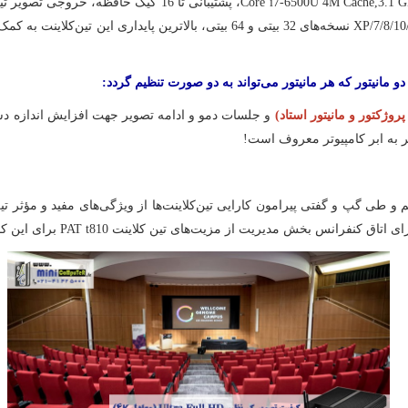
Core i7-6500U 4M Cache,3.1 
،
پشتیبانی تا 16 گیگ حافظه، خروجی تصویر
تی
XP/7/8/10
نسخه‌های 32 بیتی و 64 بیتی
،
بالاترین پایداری این
تین‌کلاینت
به کمک 
و مانیتور
که هر مانیتور می‌تواند به دو صورت تنظیم گردد:
روژکتور و مانیتور استاد)
و جلسات دمو و ادامه تصویر جهت افزایش اندازه دسک
گر به ابر کامپیوتر معروف است!
خش مدیریت از مزیت‌های تین کلاینت PAT t810 برای این کارخانه می‌باشد.