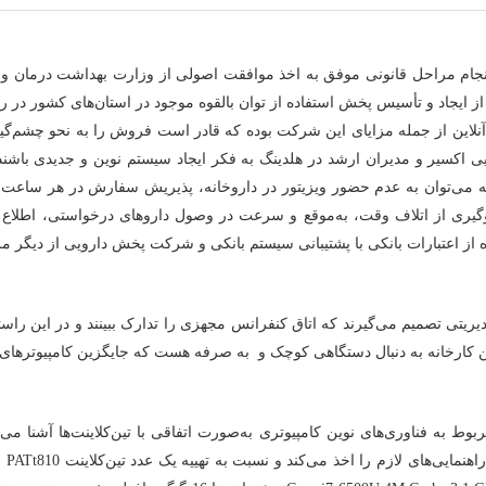
 دارویی در قلب پایتخت ایران در سال 1387 پس از انجام مراحل قانونی موفق به اخذ موافقت اصولی از
ایجاد و تأسیس پخش استفاده از توان بالقوه موجود در استان‌های کشور در را
ن از جمله مزایای این شرکت بوده که قادر است فروش را به نحو چشم‌گیری 
یر و مدیران ارشد در هلدینگ به فکر ایجاد سیستم نوین و جدیدی باشند که ب
‌توان به عدم حضور ویزیتور در داروخانه، پذیریش سفارش در هر ساعت از شبا
ی از اتلاف وقت، به‌موقع و سرعت در وصول داروهای درخواستی، اطلاع از 
ریتی تصمیم می‌گیرند که اتاق کنفرانس مجهزی را تدارک ببینند و در این راستا 
نه به دنبال دستگاهی کوچک و به صرفه هست که جایگزین کامپیوترهای خانگی باشد و البته
وط به فناوری‌های نوین کامپیوتری به‌صورت اتفاقی با
تین‌کلاینت
‌ها آشنا م
مایی‌های لازم را اخذ می‌کند و نسبت به تهییه یک عدد
تین‌کلاینت PAT‌t810
ا