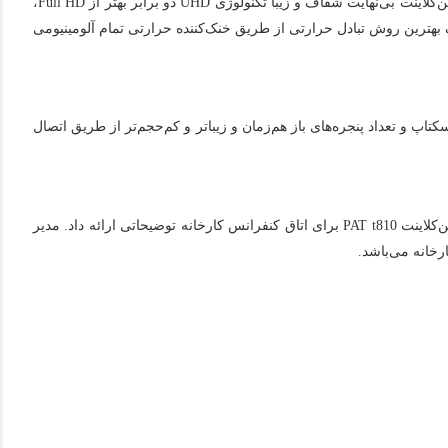
ن‌کلاینت
بی‌نهایت شفاف و زیبا
تکنولوژی
UHD
دو برابر بهتر از Full HD،
بهترین روش تبادل حرارتی
از طریق
خنک‌کننده حرارتی تمام آلومینیومی
تاپ و تعداد پنجره‌های باز هم‌زمان
و
زیباتر و کم‌حجم‌تر
از طریق اتصال
بعد از حدود دو ماه به سراغ مدیر فناوری اطلاعات این کارخانه می‌رویم و طی گپ و گفتی پیرامون کارایی تین‌کلاینت‌ها از ویژگی‌های مفید و مؤثر تین‌کلاینت PAT t810 برای اتاق کنفرانس کارخانه توضیحاتی ارائه داد. مدیر