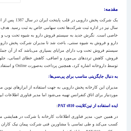
مقدمه:
یک شرکت پخش
سال نیز در اداره ثبت شرکت‌ها تحت سهامی خاص به ثبت رسید. هدف از 
خاصی است. نگرش جدید به سیستم فروش دارو به شیوه تحت وب و آنلای
دارو و فروش به شیوه سنتی، باعث شد تا مدیران شرکت پخش دارویی اکس
سیستم فروش تحت وب دارای مزایای بسیاری می‌باشد که از آن جمله می
فروش، کاهش ترددهای بی‌مورد و اضافی، کاهش خطای انسانی، جلوگیر
توسط داروخانه اشاره کرد، همچنین پرداخت به‌صورت Online و استفاده از اعتبارات بانکی با پشتیبانی سیستم بانکی و شرکت پخش دارویی از دیگر مزایای این طرح می‌باشد.
به دنبال جایگزینی مناسب برای پی‌سی‌ها:
مدیران این کارخانه پخش دارویی به جهت استفاده از ابزارهای نوین مدی
موردنیاز برای اتاق کنفرانس تهییه می‌شود اما مدیر فناوری اطلاعات این کارخا
ایده استفاده از تین‌کلاینت
PAT t810
:
در همین حین، مدیر فناوری اطلاعات کارخانه با شرکت در همایشی مرب
کسب می‌کند و طی تماسی با مشاورین فنی شرکت پیمان نیک کاران راهن