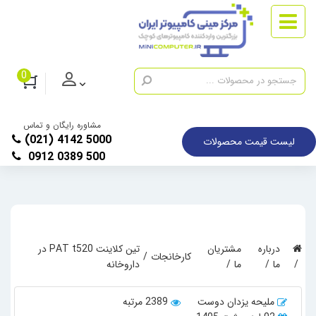
0
مشاوره رایگان و تماس
(021) 4142 5000
لیست قیمت محصولات
0912 0389 500
درباره
مشتریان
تین کلاینت PAT t520 در
کارخانجات
ما
ما
داروخانه
ملیحه یزدان دوست
2389 مرتبه