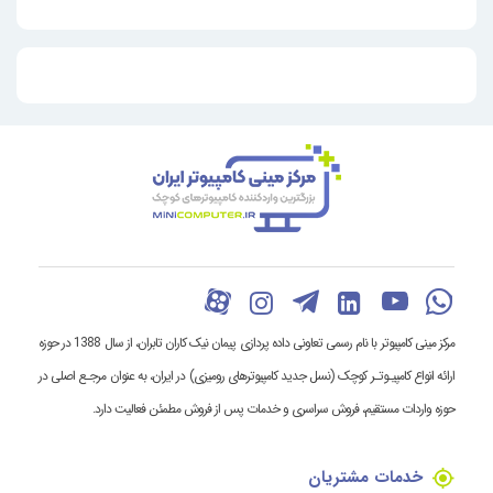
مرکز مینی کامپیوتر با نام رسمی تعاونی داده پردازی پیمان نیک کاران تابران، از سال 1388 در حوزه
ارائه انواع کامپیـوتـر کوچک (نسل جدید کامپیوترهای رومیزی) در ایران، به عنوان مرجـع اصلی در
حوزه واردات مستقیم، فروش سراسری و خدمات پس از فروش مطمئن فعالیت دارد.
خدمات مشتریان