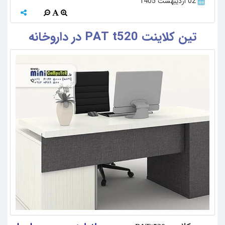
02 اردیبهشت 1405
تین کلاینت PAT t520 در داروخانه