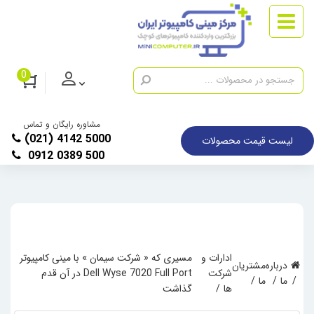
0
مشاوره رایگان و تماس
(021) 4142 5000
لیست قیمت محصولات
0912 0389 500
ادارات و
مسیری که « شرکت سیمان » با مینی کامپیوتر
درباره
مشتریان
شرکت
Dell Wyse 7020 Full Port در آن قدم
ما
ما
ها
گذاشت