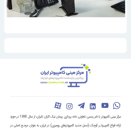
مرکز مینی کامپیوتر با نام رسمی تعاونی داده پردازی پیمان نیک کاران تابران، از سال 1388 در حوزه
ارائه انواع کامپیـوتـر کوچک (نسل جدید کامپیوترهای رومیزی) در ایران، به عنوان مرجـع اصلی در