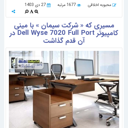
محبوبه اخلاقی
1677 مرتبه
27 دی 1403
مسیری که « شرکت سیمان » با مینی
کامپیوتر Dell Wyse 7020 Full Port در
آن قدم گذاشت