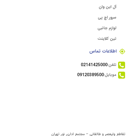
آل این وان
سرور اچ پی
لوازم جانبی
تین کلاینت
اطلاعات تماس
تلفن:
02141425000
موبایل:
09120389500
تقاطع ولیعصر و طالقانی – مجتمع اداری نور تهران