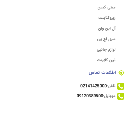
مینی کیس
زیروکلاینت
آل این وان
سرور اچ پی
لوازم جانبی
تین کلاینت
اطلاعات تماس
تلفن:
02141425000
موبایل:
09120389500