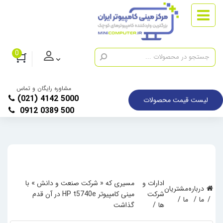
0
مشاوره رایگان و تماس
(021) 4142 5000
لیست قیمت محصولات
0912 0389 500
ادارات و
مسیری که « شرکت صنعت و دانش » با
درباره
مشتریان
شرکت
مینی کامپیوتر HP t5740e در آن قدم
ما
ما
ها
گذاشت