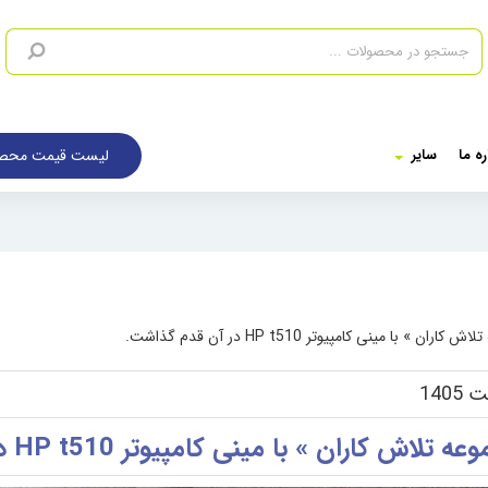
لیست قیمت محصو
ره ما
سایر
 با مینی کامپیوتر HP t510 در آن قدم گذاشت.
اران » با مینی کامپیوتر HP t510 در آن قدم گذاشت.