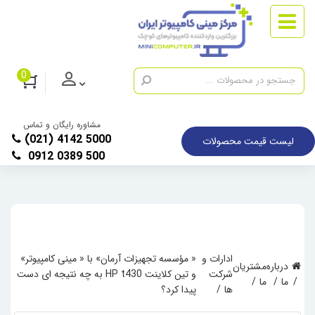
0
مشاوره رایگان و تماس
(021) 4142 5000
لیست قیمت محصولات
0912 0389 500
ادارات و
« مؤسسه تجهیزات آرمان» با « مینی کامپیوتر»
درباره
مشتریان
شرکت
و تین کلاینت HP t430 به چه نتیجه ای دست
ما
ما
ها
پیدا کرد؟