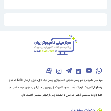
مرکز مینی کامپیوتر با نام رسمی تعاونی داده پردازی پیمان نیک کاران تابران، از سال 1388 در حوزه
ارائه انواع کامپیـوتـر کوچک (نسل جدید کامپیوترهای رومیزی) در ایران، به عنوان مرجـع اصلی در
حوزه واردات مستقیم، فروش سراسری و خدمات پس از فروش مطمئن فعالیت دارد.
خدمات مشتریان