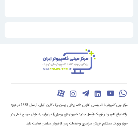
مرکز مینی کامپیوتر با نام رسمی تعاونی داده پردازی پیمان نیک کاران تابران، از سال 1388 در حوزه
ارائه انواع کامپیـوتـر کوچک (نسل جدید کامپیوترهای رومیزی) در ایران، به عنوان مرجـع اصلی در
حوزه واردات مستقیم، فروش سراسری و خدمات پس از فروش مطمئن فعالیت دارد.