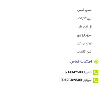
مینی کیس
زیروکلاینت
آل این وان
سرور اچ پی
لوازم جانبی
تین کلاینت
اطلاعات تماس
تلفن:
02141425000
موبایل:
09120389500