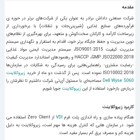
مقدمه
شرکت صنعتی داداش برادر
به عنوان یکی از شرکت‌های برتر در حوزه ی
فرآورده‌های صنایع غذایی (شیرینی‌جات و تنقلات) با برخورداری از
زیرساخت کارآمد و کارکنان سخت‌کوش و متعهد، برای بهره‌گیری از نظام‌های
نوین مدیریت و حفظ جایگاه برتر خود، اقدام به استقرار و نگهداری سیستم
مدیریت کیفیت ISO9001:2015، سیستم مدیریت ایمنی مواد غذایی
HACCP ،GMP ,ISO22000:2018 و رهنمودهای استاندارد مدیریت کیفیت
-رضایت مشتری- راهنمایی‌هایی برای رسیدگی به شکایات در سازمان‌ها
ISO10002:2018 نموده است. پس از گذشت دو ماه از خرید
زیرو‌کلاینت
Dell Wyse 5060
مصاحبه‌ای با مسئول آی‌تی شرکت داشتیم تا نظرشان را
درباره‌ی بازخورد استفاده از این
زیرو‌کلاینت
جویا شویم.
کاربرد زیروکلاینت
هنگام پیاده سازی و راه اندازی پلت فرم
VDI
از Zero Client استفاده می
شود. در سازمان هایی که کنترل هزینه ها مهم است، زیروکلاینت به دلیل
هزینه کم و مصرف برق کم بسیار مفید است.