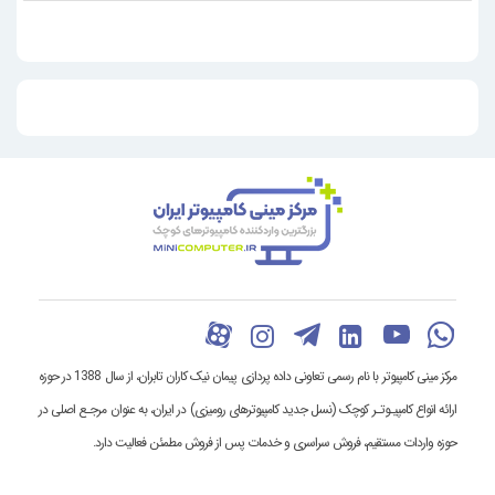
مرکز مینی کامپیوتر با نام رسمی تعاونی داده پردازی پیمان نیک کاران تابران، از سال 1388 در حوزه
ارائه انواع کامپیـوتـر کوچک (نسل جدید کامپیوترهای رومیزی) در ایران، به عنوان مرجـع اصلی در
حوزه واردات مستقیم، فروش سراسری و خدمات پس از فروش مطمئن فعالیت دارد.