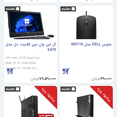
ماوس DELL مدل MS116
آل این وان تین کلاینت دل مدل
5470
CPU: Intel J4105 Quad Core
RAM: UP TO 16GB DDR4
Hard: UP TO 1TB SSD M.2
تومان
تومان
79,590,000
690,000
پیشنهاد ویژه
پیشنهاد ویژه