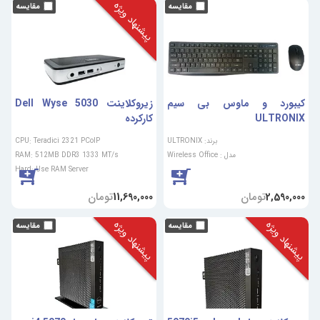
پیشنهاد ویژه
کیبورد و ماوس بی سیم
زیروکلاینت Dell Wyse 5030
ULTRONIX
کارکرده
برند: ULTRONIX
CPU: Teradici 2321 PCoIP
مدل : Wireless Office
RAM: 512MB DDR3 1333 MT/s
Hard: Use RAM Server
تومان
تومان
11,690,000
2,590,000
پیشنهاد ویژه
پیشنهاد ویژه