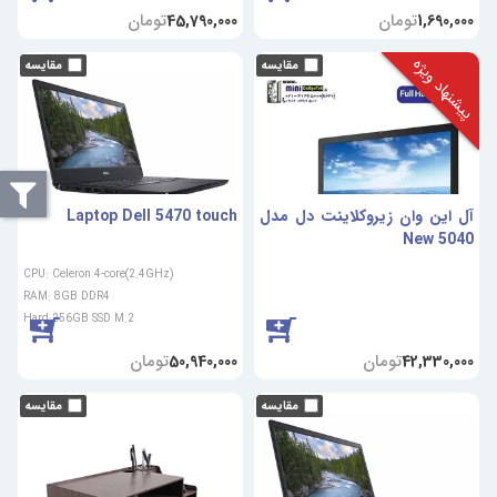
تومان
تومان
45,790,000
1,690,000
پیشنهاد ویژه
آل این وان زیروکلاینت دل مدل
Laptop Dell 5470 touch
5040 New
CPU: Celeron 4-core(2.4GHz)
RAM: 8GB DDR4
Hard:256GB SSD M.2
تومان
تومان
50,940,000
42,330,000