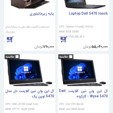
Laptop Dell 5470 touch
پایه زیرمانیتوری
CPU: Celeron 4-core(2.4GHz)
مستحکم با قابلیت نظم دهی به میزکار|دارای
RAM: 8GB DDR4
تنوع رنگ
Hard:512GB SSD M.2
تومان
تومان
790,000
55,040,000
آل این وان تین کلاینت Dell
آل این وان تین کلاینت دل مدل
Wyse 5470 - کارکرده
5470 اوپن پک
CPU: Intel J4105 Quad Core
CPU: Use CPU Server
RAM: UP TO 16GB DDR4
RAM: Use RAM Server