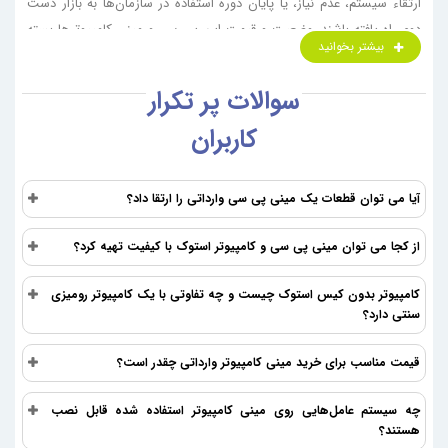
ارتقاء سیستم، عدم نیاز، یا پایان دوره استفاده در سازمان‌ها به بازار دست
دوم راه یافته باشند. وضعیت و قیمت این پی سی و مینی کامپیوترها بسته
بیشتر بخوانید
به میزان استفاده، سن، قطعات سخت افزاری، شرایط نگهداری آن‌ها متفاوت
است. خرید کامپیوتر کوچک کارکرده می‌تواند یک گزینه مقرون‌به‌صرفه باشد،
سوالات پر تکرار
اما نیازمند دقت در بررسی وضعیت سخت‌افزاری و اطمینان از عملکرد صحیح
کاربران
آن است.
انواع کامپیوتر و مینی کامپیوتر استوک
براساس مدل
آیا می توان قطعات یک مینی پی سی وارداتی را ارتقا داد؟
کامپیوتر کار کرده در مدل‌های مختلفی از نظر اندازه، قیمت و کاربرد عرضه
از کجا می توان مینی پی سی و کامپیوتر استوک با کیفیت تهیه کرد؟
می‌شوند. این تنوع به کاربران امکان می‌دهد تا با توجه به نیازها و بودجه
خود، گزینه‌های متفاوتی را انتخاب کنند. از کامپیوترهای کوچک و قابل حمل
کامپیوتر بدون کیس استوک چیست و چه تفاوتی با یک کامپیوتر رومیزی
برای استفاده روزمره و دانشجویی گرفته تا سیستم‌های قدرتمند و بزرگ‌تر
سنتی دارد؟
برای کارهای حرفه‌ای و بازی، در بازار می‌توان یافت. این کامپیوترها می‌توانند
در چند دسته مختلف قرار بگیرند:
قیمت مناسب برای خرید مینی کامپیوتر وارداتی چقدر است؟
کامپیوت دسکتاپ (Desktop)
چه سیستم عامل‌هایی روی مینی کامپیوتر استفاده شده قابل نصب
هستند؟
مدل دسکتاپ (Desktop) یا رومیزی یکی از رایج‌ترین انواع سیستم‌های