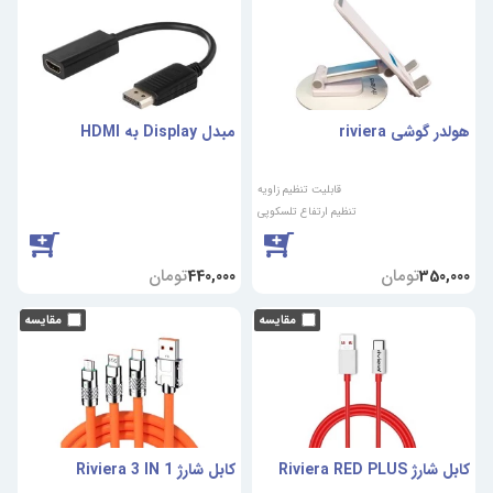
هولدر گوشی riviera
مبدل Display به HDMI
قابلیت تنظیم زاویه
تنظیم ارتفاع تلسکوپی
تومان
تومان
440,000
350,000
کابل شارژ Riviera RED PLUS
کابل شارژ Riviera 3 IN 1