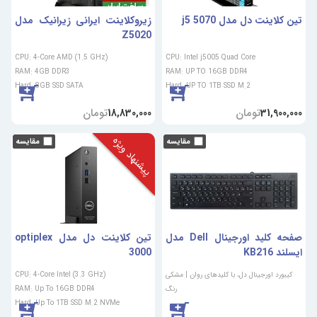
تین کلاینت دل مدل 5070 j5
زیروکلاینت ایرانی زیرانیک مدل
Z5020
CPU: 4-Core AMD (1.5 GHz)
CPU: Intel j5005 Quad Core
RAM: 4GB DDR3
RAM: UP TO 16GB DDR4
Hard: 8GB SSD SATA
Hard: UP TO 1TB SSD M.2
تومان
تومان
18,830,000
31,900,000
پیشنهاد ویژه
صفحه کلید اورجینال Dell مدل
تین کلاینت دل مدل optiplex
ایسلند KB216
3000
کیبورد اورجینال دل، با کلیدهای روان | مشکی
CPU: 4-Core Intel (3.3 GHz)
رنگ
RAM: Up To 16GB DDR4
Hard: Up To 1TB SSD M.2 NVMe