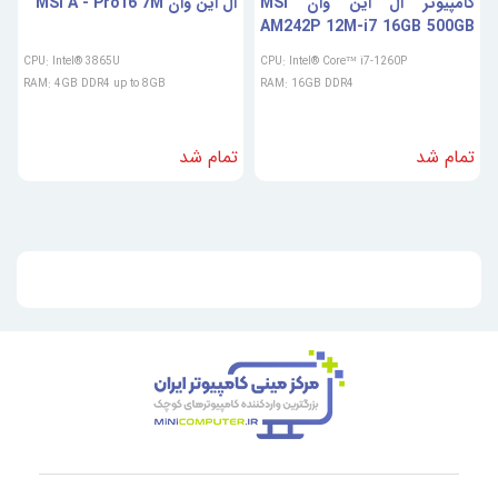
کامپیوتر آل این وان MSI
آل این وان MSI A - Pro16 7M
AM242P 12M-i7 16GB 500GB
Iris Xe
CPU: Intel® 3865U
CPU: Intel® Core™ i7-1260P
RAM: 4GB DDR4 up to 8GB
RAM: 16GB DDR4
تمام شد
تمام شد