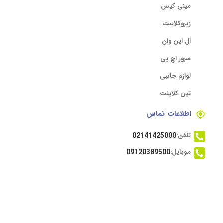
مینی کیس
زیروکلاینت
آل این وان
سرور اچ پی
لوازم جانبی
تین کلاینت
اطلاعات تماس
تلفن:
02141425000
موبایل:
09120389500