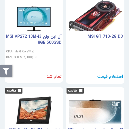
MSI GT 710-2G D3
آل این وان MSI AP272 13M-i3
8GB 500SSD
CPU: Intel® Core™ i3
RAM: SSD M.2,HDD,SSD
تمام شد