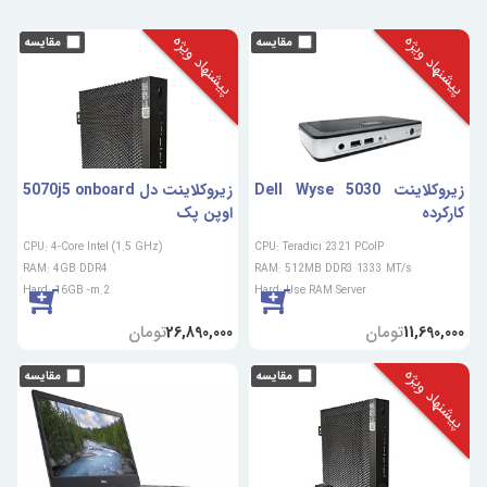
پیشنهاد ویژه
پیشنهاد ویژه
زیروکلاینت Dell Wyse 5030
زیروکلاینت دل 5070j5 onboard
کارکرده
اوپن پک
CPU: 4-Core Intel (1.5 GHz)
CPU: Teradici 2321 PCoIP
RAM: 4GB DDR4
RAM: 512MB DDR3 1333 MT/s
Hard: 16GB -m.2
Hard: Use RAM Server
تومان
تومان
26,890,000
11,690,000
پیشنهاد ویژه