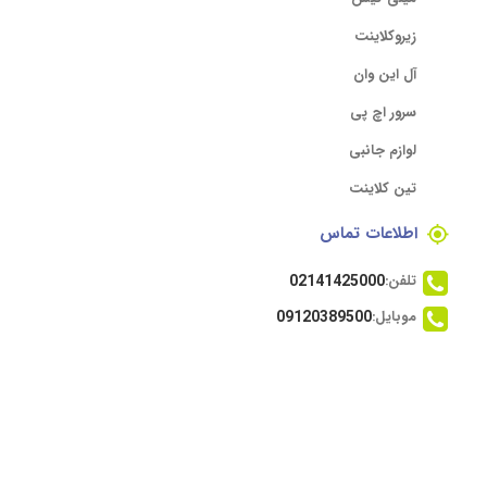
زیروکلاینت
آل این وان
سرور اچ پی
لوازم جانبی
تین کلاینت
اطلاعات تماس
تلفن:
02141425000
موبایل:
09120389500