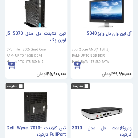
آل این وان دل وایز 5040
تین کلاینت دل مدل 5070 j5
اوپن پک
CPU: Intel j5005 Quad Core
cpu: 2 core AMD(4.1GHZ)
RAM: UP TO 16GB DDR4
RAM: UP TO 8GB DDR3
Hard: UP TO 1TB SSD M.2
Hard: UpTo 1TB SSD SATA
تومان
تومان
25,900,000
39,990,000
زیروکلاینت دل مدل 3010
تین کلاینت Dell Wyse 7010-
کارکرده
FullPort کارکرده