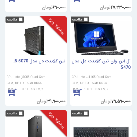
تومان
تومان
690,000
47,330,000
پیشنهاد ویژه
آل این وان تین کلاینت دل مدل
تین کلاینت دل مدل 5070 j5
5470
CPU: Intel j5005 Quad Core
CPU: Intel J4105 Quad Core
RAM: UP TO 16GB DDR4
RAM: UP TO 16GB DDR4
Hard: UP TO 1TB SSD M.2
Hard: UP TO 1TB SSD M.2
تومان
تومان
31,900,000
79,590,000
پیشنهاد ویژه