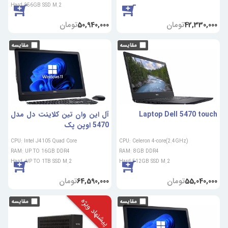
Hard:256GB SSD M.2
تومان
تومان
50,940,000
42,330,000
Laptop Dell 5470 touch
آل این وان تین کلاینت دل مدل
5470 اوپن پک
CPU: Intel J4105 Quad Core
CPU: Celeron 4-core(2.4GHz)
RAM: UP TO 16GB DDR4
RAM: 8GB DDR4
Hard: UP TO 1TB SSD M.2
Hard:512GB SSD M.2
تومان
تومان
64,590,000
55,040,000
پیشنهاد ویژه