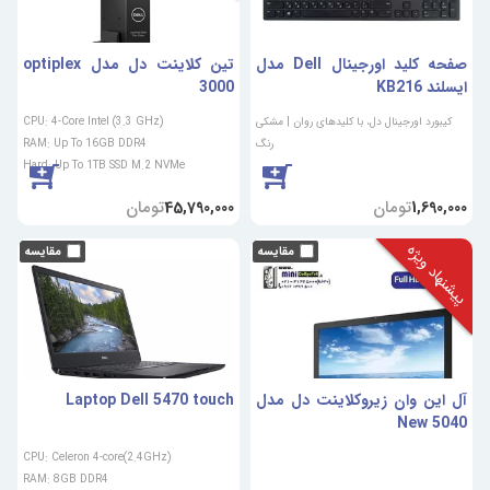
صفحه کلید اورجینال Dell مدل
تین کلاینت دل مدل optiplex
ایسلند KB216
3000
کیبورد اورجینال دل، با کلیدهای روان | مشکی
CPU: 4-Core Intel (3.3 GHz)
رنگ
RAM: Up To 16GB DDR4
Hard: Up To 1TB SSD M.2 NVMe
تومان
تومان
45,790,000
1,690,000
پیشنهاد ویژه
آل این وان زیروکلاینت دل مدل
Laptop Dell 5470 touch
5040 New
CPU: Celeron 4-core(2.4GHz)
RAM: 8GB DDR4